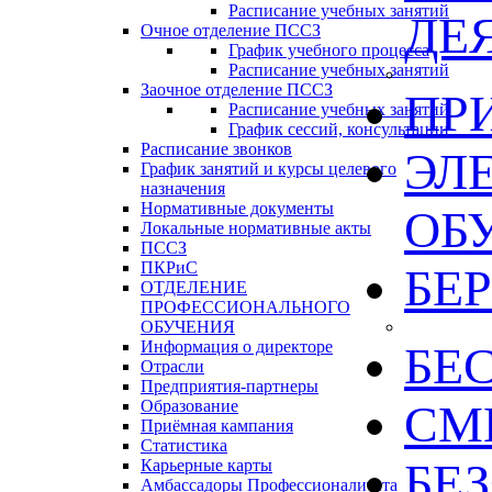
Расписание учебных занятий
ДЕ
Очное отделение ПССЗ
График учебного процесса
Расписание учебных занятий
Заочное отделение ПССЗ
ПР
Расписание учебных занятий
График сессий, консультации
Расписание звонков
ЭЛ
График занятий и курсы целевого
назначения
Нормативные документы
ОБ
Локальные нормативные акты
ПССЗ
ПКРиС
БЕ
ОТДЕЛЕНИЕ
ПРОФЕССИОНАЛЬНОГО
ОБУЧЕНИЯ
Информация о директоре
БЕ
Отрасли
Предприятия-партнеры
Образование
СМИ
Приёмная кампания
Статистика
БЕ
Карьерные карты
Амбассадоры Профессионалитета