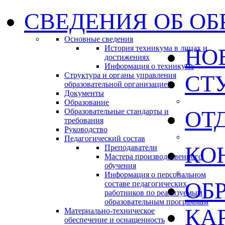
СВЕДЕНИЯ ОБ ОБ
Основные сведения
История техникума в лицах и
НО
достижениях
Информация о техникуме
Структура и органы управления
СТ
образовательной организацией
Документы
Образование
ОТ
Образовательные стандарты и
требования
Руководство
Педагогический состав
КО
Преподаватели
Мастера производственного
обучения
Информация о персональном
ОБ
составе педагогических
работников по реализуемым
образовательным программам
КА
Материально-техническое
обеспечение и оснащенность