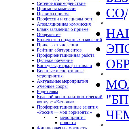
Сетевое взаимодействие
СО
Приемная комиссия
Правила приема
Профессии и специальности
Апелляционная коммиссия
НА
Бланк заявления о приеме
Общежитие
Количество поданных заявлений
ЭП
Приказ о зачислении
Рейтинг абитуриентов
Профориентационная работа
ОБ
Целевое обучение
Конкурсы, игры, фестивали
Военные и спортивные
мероприятия
МО
Актуальные мероприятия
Учебные сборы
Родителям
"БП
Краевой военно-патриотический
конкурс «Катюша»
Профориентационные занятия
ЧЕ
«Россия — мои горизонты»
мероприятия
новости
Финансовая грамотность