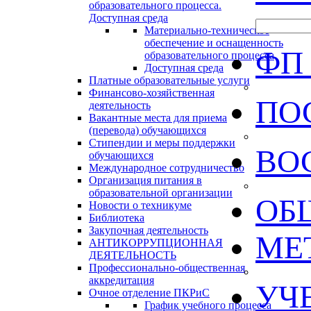
образовательного процесса.
Доступная среда
Материально-техническое
обеспечение и оснащенность
ФП
образовательного процесса
Доступная среда
Платные образовательные услуги
Финансово-хозяйственная
ПО
деятельность
Вакантные места для приема
(перевода) обучающихся
Стипендии и меры поддержки
ВО
обучающихся
Международное сотрудничество
Организация питания в
образовательной организации
ОБ
Новости о техникуме
Библиотека
Закупочная деятельность
МЕ
АНТИКОРРУПЦИОННАЯ
ДЕЯТЕЛЬНОСТЬ
Профессионально-общественная
аккредитация
УЧ
Очное отделение ПКРиС
График учебного процесса