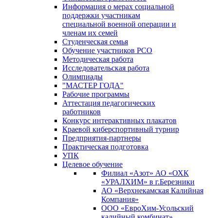
Информация о мерах социальной
поддержки участникам
специальной военной операции и
членам их семей
Студенческая семья
Обучение участников РСО
Методическая работа
Исследовательская работа
Олимпиады
"МАСТЕР ГОДА"
Рабочие программы
Аттестация педагогических
работников
Конкурс интерактивных плакатов
Краевой киберспортивный турнир
Предприятия-партнеры
Практическая подготовка
УПК
Целевое обучение
Филиал «Азот» АО «ОХК
«УРАЛХИМ» в г.Березники
АО «Верхнекамская Калийная
Компания»
ООО «ЕвроХим-Усольский
калийный комбинат»